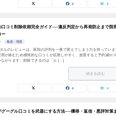
0
0
の口コミ削除依頼完全ガイド──違反判定から再発防止まで院
ロー
5
集患・増患
療ポータルのレビューは、医院の評判を一夜で変えてしまう力を持っていま
費用が絡むため感情的な口コミが拡散しやすく、放置すると予約減や
ながります。削除できるのは「ル […]
続きを読む
0
0
がグーグル口コミを武器にする方法──獲得・返信・悪評対策