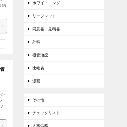
ホワイトニング
直結
リーフレット
同意書・見積書
外科
根管治療
比較表
 管
漫画
かか
その他
ル
、チ
チェックリスト
人事労務