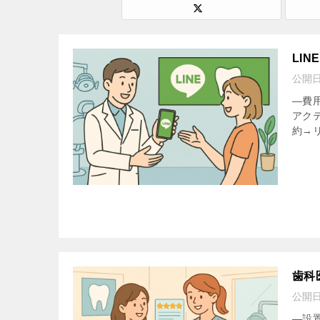
LI
公開
—費用
アクテ
約→リ
歯科
公開
—設置