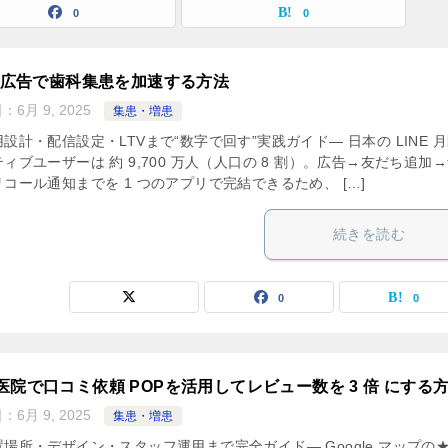
0
0
NE広告で歯科集患を加速する方法
日：
6月 9, 2025
集患・増患
設計・配信設定・LTVまで“数字で回す”実践ガイド— 日本の LINE 
ィブユーザーは 約 9,700 万人（人口の 8 割）。広告→友だち追加
コール通知までを 1 つのアプリで完結できるため、 […]
続きを読む
0
0
医院で口コミ依頼 POPを活用してレビュー数を 3 倍 にする
日：
6月 9, 2025
集患・増患
場所・デザイン・スタッフ運用まで完全ガイド— Google マップの