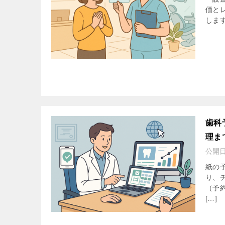
価と
します
歯科
理ま
公開
紙の
り、
（予約
[…]