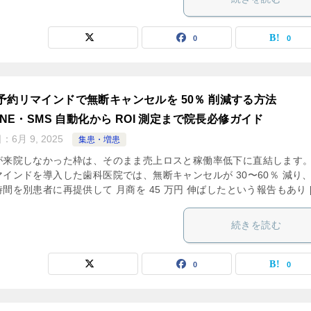
0
0
予約リマインドで無断キャンセルを 50％ 削減する方法
LINE・SMS 自動化から ROI 測定まで院長必修ガイド
日：
6月 9, 2025
集患・増患
が来院しなかった枠は、そのまま売上ロスと稼働率低下に直結します
マインドを導入した歯科医院では、無断キャンセルが 30〜60％ 減り
間を別患者に再提供して 月商を 45 万円 伸ばしたという報告もあり [
続きを読む
0
0