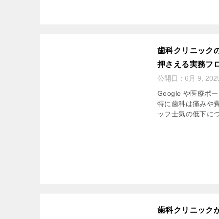
歯科クリニック
押さえる実務フ
公開日：
6月 9, 202
Google や医
特に歯科は痛みや
ッフ士気の低下につ
歯科クリニック