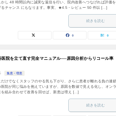
しかし 48 時間以内に誠実な返信を行い、院内改善へつなげれば評価
るチャンス にもなります。事実、★4.5・レビュー 50 件以 […]
続きを読む
0
0
科医院を立て直す完全マニュアル──原因分析からリコール率
5
集患・増患
上だけでなくスタッフのやる気も下がり、さらに患者が離れる負の連
の医院が同じ悩みを抱えていますが、原因を数値で見える化し、オン
を組み合わせて改善を回せば、新患は増え […]
続きを読む