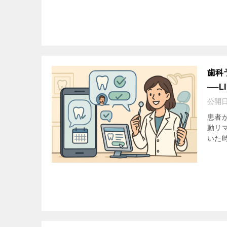
歯科
──
公開
患者
動リ
いた時