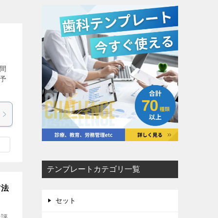
月間
→予
テンプレートカテゴリ一覧
方法
セット
★評