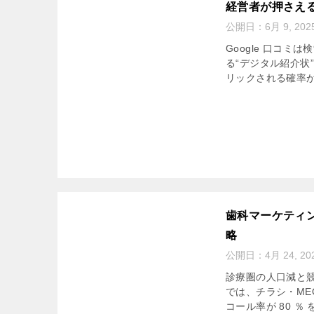
経営者が押さえ
公開日：
6月 9, 202
Google 口コ
る“デジタル紹介状
リックされる確率が大
歯科マーケティン
略
公開日：
4月 24, 20
診療圏の人口減と
では、チラシ・ME
コール率が 80 ％ 