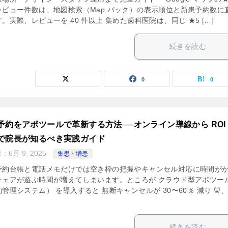
レビュー件数は、地図検索（Map パック）の表示順位と新患予約数に
。実際、レビューを 40 件以上 集めた歯科医院は、同じ ★5 […]
続きを読む
0
0
予約をアポツールで革新する方法──オンライン導線から ROI
で院長が知るべき実践ガイド
日：
6月 9, 2025
集患・増患
予約台帳と電話メモだけでは空き枠の把握やキャンセル対応に時間が
チェアが遊ぶ時間が増えてしまいます。ところが クラウド型アポツー
管理システム） を導入すると 無断キャンセルが 30〜60％ 減り 🦷
続きを読む