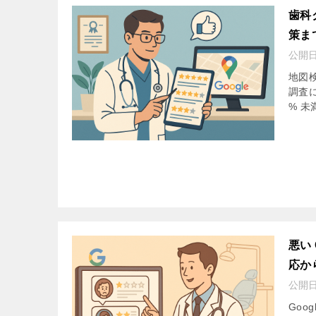
歯科
策ま
公開
地図
調査に
% 未
悪い
応か
公開
Goo