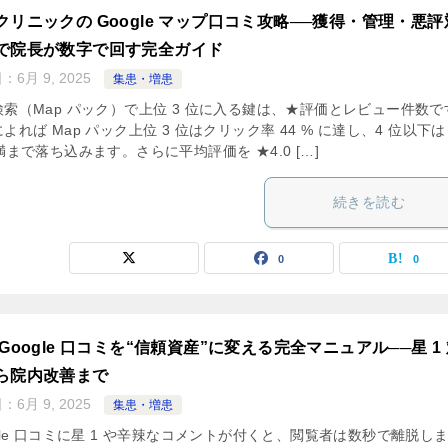
クリニックの Google マップ口コミ攻略──獲得・管理・悪評
で院長が数字で回す完全ガイド
日：
6月 9, 2025
集患・増患
検索（Map パック）で上位 3 位に入る鍵は、★評価とレビュー件数で
よれば Map パック上位 3 位はクリック率 44 % に達し、4 位以下は 
満まで落ち込みます。さらに平均評価を ★4.0 […]
続きを読む
0
0
 Google 口コミを“信頼資産”に変える完全マニュアル──星 1
ら院内改善まで
日：
6月 9, 2025
集患・増患
gle 口コミに星 1 や辛辣なコメントが付くと、閲覧者は数秒で離脱し