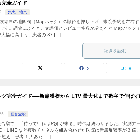
る完全ガイド
5
集患・増患
ミは検索結果の地図欄（Mapパック）の順位を押し上げ、来院予約を左右す
”です。調査によると、★評価とレビュー件数が増えると Mapパック
幅に高まり、患者の 87 […]
続きを読む
0
0
グ完全ガイド──新患獲得から LTV 最大化まで数字で伸ばす
25
経営全般
競合増で、「待っていれば紹介が来る」時代は終わりました。実測デ
O・LINE など複数チャネルを組み合わせた医院は新患反響率が 3 倍
を超え、患者 1 人あた […]