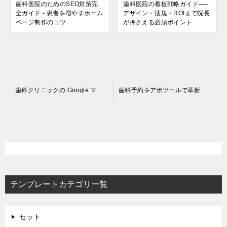
歯科医院のためのSEO対策完
歯科医院の看板戦略ガイド──
全ガイド - 患者を増やすホーム
デザイン・法規・ROIまで院長
ページ制作のコツ
が押さえる必須ポイント
投
歯科クリニックの Google マップ口コミ攻略──獲得・管理・悪評対策まで院長が数字で回す完全ガイド
歯科予約をアポツールで革新する方法──オンライン導線から ROI 管理まで院長が知るべき実践ガイド
稿
ナ
ビ
ゲ
ー
テンプレートカテゴリ一覧
シ
ョ
ン
セット