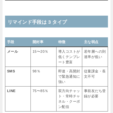
リマインド手段は 3 タイプ
手段
開封率
特徴
主な弱点
メール
15〜20％
導入コストが
若年層への到
低くテンプレ
達率が低い
ート豊富
SMS
98％
即達・高開封
従量課金・長
で緊急通知に
文不可
強い
LINE
75〜85％
双方向チャッ
事前友だち登
ト・常時チャ
録が必要
ネル・クーポ
ン配信