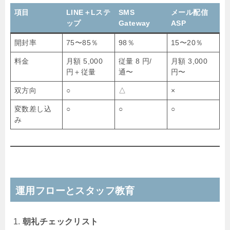
項目
LINE＋Lステ
SMS
メール配信
ップ
Gateway
ASP
開封率
75〜85％
98％
15〜20％
料金
月額 5,000
従量 8 円/
月額 3,000
円＋従量
通〜
円〜
双方向
○
△
×
変数差し込
○
○
○
み
運用フローとスタッフ教育
朝礼チェックリスト