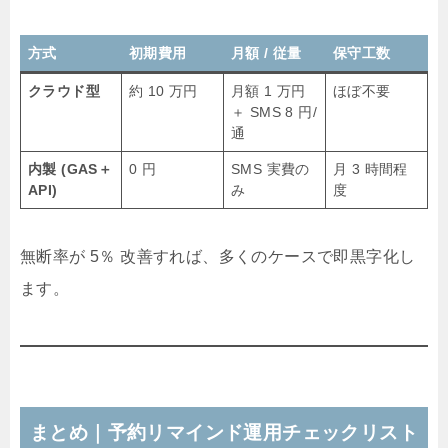
方式
初期費用
月額 / 従量
保守工数
クラウド型
約 10 万円
月額 1 万円
ほぼ不要
＋ SMS 8 円/
通
内製 (GAS＋
0 円
SMS 実費の
月 3 時間程
API)
み
度
無断率が 5％ 改善すれば、多くのケースで即黒字化し
ます。
まとめ｜予約リマインド運用チェックリスト