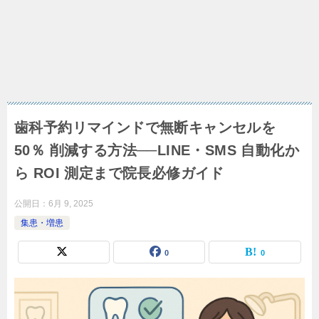
歯科予約リマインドで無断キャンセルを
50％ 削減する方法──LINE・SMS 自動化か
ら ROI 測定まで院長必修ガイド
公開日：
6月 9, 2025
集患・増患
0
0