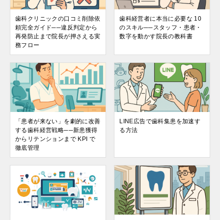
歯科クリニックの口コミ削除依
歯科経営者に本当に必要な 10
頼完全ガイド──違反判定から
のスキル──スタッフ・患者・
再発防止まで院長が押さえる実
数字を動かす院長の教科書
務フロー
「患者が来ない」を劇的に改善
LINE広告で歯科集患を加速す
する歯科経営戦略──新患獲得
る方法
からリテンションまで KPI で
徹底管理