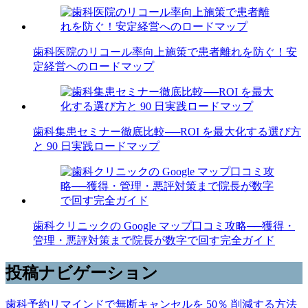
歯科医院のリコール率向上施策で患者離れを防ぐ！安
定経営へのロードマップ
歯科集患セミナー徹底比較──ROI を最大化する選び方
と 90 日実践ロードマップ
歯科クリニックの Google マップ口コミ攻略──獲得・
管理・悪評対策まで院長が数字で回す完全ガイド
投稿ナビゲーション
歯科予約リマインドで無断キャンセルを 50％ 削減する方法