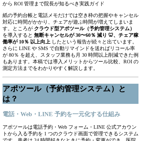
紙の予約台帳と電話メモだけでは空き枠の把握やキャンセル
対応に時間がかかり、チェアが遊ぶ時間が増えてしまいま
す。ところが
クラウド型アポツール（予約管理システム）
を導入すると
無断キャンセルが 30〜60％ 減り 🦷、チェア稼
働率が 10％ 以上向上
したという報告が続々と出ています。
さらに LINE や SMS で自動リマインドを送ればリコール率
が 80％ を超え、スタッフ業務も月 30 時間以上削減できた例
もあります。本稿では導入メリットからツール比較、ROI の
測定方法までをわかりやすく解説します。
アポツール（予約管理システム）と
は？
電話・Web・LINE 予約を一元化する仕組み
アポツールは電話予約・Web フォーム・LINE 公式アカウン
トから入る予約を 1 つのクラウド画面で管理できるシステム
です。患者は 24 時間好きなときに予約・変更ができ、医院