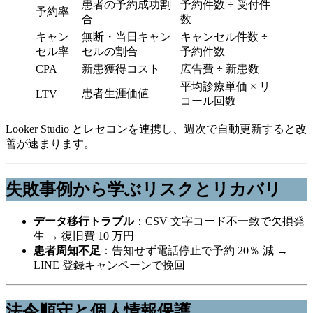
患者の予約成功割
予約件数 ÷ 受付件
予約率
合
数
キャン
無断・当日キャン
キャンセル件数 ÷
セル率
セルの割合
予約件数
CPA
新患獲得コスト
広告費 ÷ 新患数
平均診療単価 × リ
患者生涯価値
LTV
コール回数
Looker Studio とレセコンを連携し、週次で自動更新すると改
善が速まります。
失敗事例から学ぶリスクとリカバリ
データ移行トラブル
：CSV 文字コード不一致で欠損発
生 → 復旧費 10 万円
患者周知不足
：告知せず電話停止で予約 20％ 減 →
LINE 登録キャンペーンで挽回
法令順守と個人情報保護