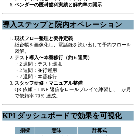
ベンダーの医科歯科実績と解約率の開示
導入ステップと院内オペレーション
現状フロー整理と要件定義
紙台帳を画像化し、電話録を洗い出して予約フローを
図解。
テスト導入〜本番移行（約 6 週間）
・2 週間：テスト環境
・2 週間：並行運用
・2 週間：本番移行
スタッフ研修・マニュアル整備
QR 依頼・LINE 返信をロールプレイで練習し、1 か月
で依頼率 70％ 達成。
KPI ダッシュボードで効果を可視化
指標
意味
計算式