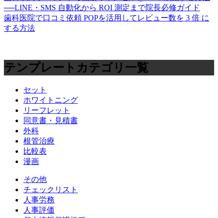
──LINE・SMS 自動化から ROI 測定まで院長必修ガイド
歯科医院で口コミ依頼 POPを活用してレビュー数を 3 倍 に
する方法
テンプレートカテゴリ一覧
セット
ホワイトニング
リーフレット
同意書・見積書
外科
根管治療
比較表
漫画
その他
チェックリスト
人事労務
人事評価