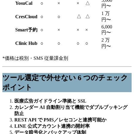
5,000
YosuCal
○
×
×
△
円〜
1 万
△
△
CresCloud
○
○
円〜
6,000
Smart予約
○
×
×
×
円〜
2 万
Clinic Hub
○
○
○
○
円〜
*価格は税別・SMS 従量課金別
ツール選定で外せない 6 つのチェック
ポイント
医療広告ガイドライン準拠と SSL
カレンダー AI 自動割り当て機能でダブルブッキング
防止
REST API で PMS／レセコンと連携可能か
LINE 公式アカウント連携の開封率
データ暗号化とバックアップ体制