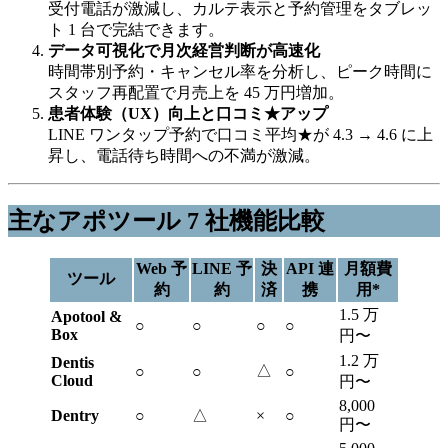
受付電話が激減し、カルテ表示と予約管理をタブレッ
ト 1 台で完結できます。
データ可視化で月次経営判断が高速化
時間帯別予約・キャンセル率を分析し、ピーク時間に
スタッフ再配置で月売上を 45 万円増加。
患者体験（UX）向上と口コミ★アップ
LINE ワンタップ予約で口コミ平均★が 4.3 → 4.6 に上
昇し、電話待ち時間への不満が激減。
主なアポツール 7 社機能比較
Web 予
LINE 予
決
API 連
月額費
ツール
約
約
済
携
用*
1.5 万
Apotool &
○
○
○
○
Box
円〜
1.2 万
Dentis
△
○
○
○
Cloud
円〜
8,000
Dentry
○
△
×
○
円〜