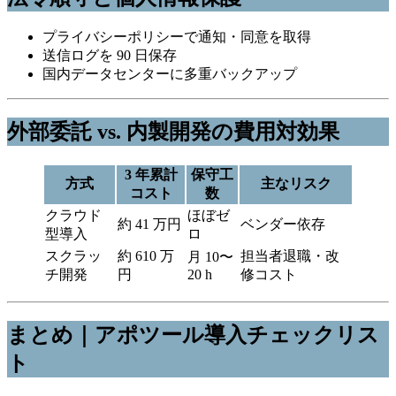
プライバシーポリシーで通知・同意を取得
送信ログを 90 日保存
国内データセンターに多重バックアップ
外部委託 vs. 内製開発の費用対効果
3 年累計
保守工
方式
主なリスク
コスト
数
クラウド
ほぼゼ
約 41 万円
ベンダー依存
型導入
ロ
スクラッ
約 610 万
担当者退職・改
月 10〜
チ開発
円
20 h
修コスト
まとめ｜アポツール導入チェックリス
ト