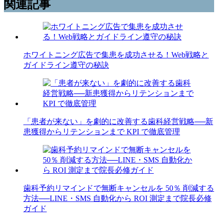
関連記事
ホワイトニング広告で集患を成功させる！Web戦略と
ガイドライン遵守の秘訣
「患者が来ない」を劇的に改善する歯科経営戦略──新
患獲得からリテンションまで KPI で徹底管理
歯科予約リマインドで無断キャンセルを 50％ 削減する
方法──LINE・SMS 自動化から ROI 測定まで院長必修
ガイド