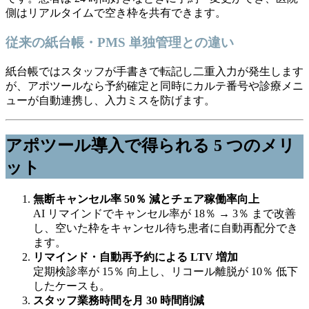
側はリアルタイムで空き枠を共有できます。
従来の紙台帳・PMS 単独管理との違い
紙台帳ではスタッフが手書きで転記し二重入力が発生します
が、アポツールなら予約確定と同時にカルテ番号や診療メニ
ューが自動連携し、入力ミスを防げます。
アポツール導入で得られる 5 つのメリ
ット
無断キャンセル率 50％ 減とチェア稼働率向上
AI リマインドでキャンセル率が 18％ → 3％ まで改善
し、空いた枠をキャンセル待ち患者に自動再配分でき
ます。
リマインド・自動再予約による LTV 増加
定期検診率が 15％ 向上し、リコール離脱が 10％ 低下
したケースも。
スタッフ業務時間を月 30 時間削減