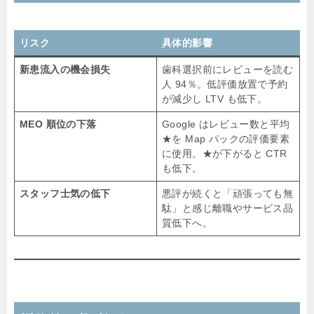
リスク
具体的影響
新患流入の機会損失
歯科選択前にレビューを読む
人 94％。低評価放置で予約
が減少し LTV も低下。
MEO 順位の下落
Google はレビュー数と平均
★を Map パックの評価要素
に使用。★が下がると CTR
も低下。
スタッフ士気の低下
悪評が続くと「頑張っても無
駄」と感じ離職やサービス品
質低下へ。