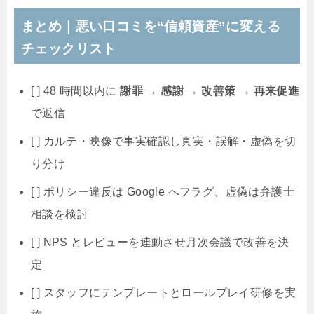
まとめ｜悪い口コミを“信頼資産”に変える
チェックリスト
[ ] 48 時間以内に
謝罪 → 感謝 → 改善策 → 再来促進
で返信
[ ] カルテ・映像で事実確認し真実・誤解・虚偽を切
り分け
[ ] ポリシー違反は Google へフラグ、虚偽は弁護士
相談を検討
[ ] NPS とレビューを連動させ月次会議で改善を決
定
[ ] スタッフにテンプレートとロールプレイ研修を実