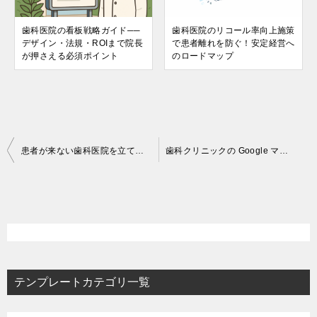
歯科医院の看板戦略ガイド──
歯科医院のリコール率向上施策
デザイン・法規・ROIまで院長
で患者離れを防ぐ！安定経営へ
が押さえる必須ポイント
のロードマップ
投
患者が来ない歯科医院を立て直す完全マニュアル──原因分析からリコール率 80％ への戦略
歯科クリニックの Google マップ口コミ攻略──獲得・管理・悪評対策まで院長が数字で回す完全ガイド
稿
ナ
ビ
ゲ
ー
テンプレートカテゴリ一覧
シ
ョ