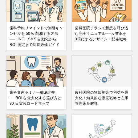
歯科予約リマインドで無断キャ
歯科医院チラシで新患を呼び込
ンセルを 50％ 削減する方法
む完全マニュアル──反響率を
──LINE・SMS 自動化から
3倍にするデザイン・配布戦略
ROI 測定まで院長必修ガイド
歯科集患セミナー徹底比較
歯科医院の物販施策で利益を最
──ROI を最大化する選び方と
大化！効果的な販売戦略と在庫
90 日実践ロードマップ
管理術を解説