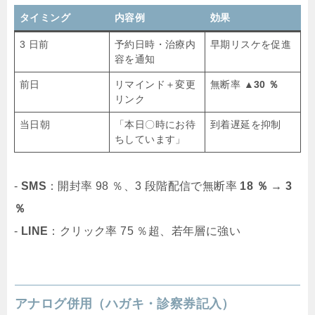
タイミング
内容例
効果
3 日前
予約日時・治療内
早期リスケを促進
容を通知
前日
リマインド＋変更
無断率
▲30 ％
リンク
当日朝
「本日〇時にお待
到着遅延を抑制
ちしています」
‐
SMS
：開封率 98 ％、3 段階配信で無断率
18 ％ → 3
％
‐
LINE
：クリック率 75 ％超、若年層に強い
アナログ併用（ハガキ・診察券記入）