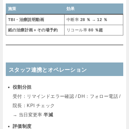
施策
効果
TBI・治療説明動画
中断率
28 ％ → 12 ％
紙の治療計画＋その場予約
リコール率
80 ％超
スタッフ連携とオペレーション
役割分担
受付：リマインドエラー確認 / DH：フォロー電話 /
院長：KPI チェック
→ 当日変更率
半減
評価制度