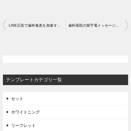
投
LINE広告で歯科集患を加速する方法
歯科医院の留守電メッセージ最適化ガイド
稿
ナ
ビ
ゲ
ー
テンプレートカテゴリ一覧
シ
ョ
ン
セット
ホワイトニング
リーフレット