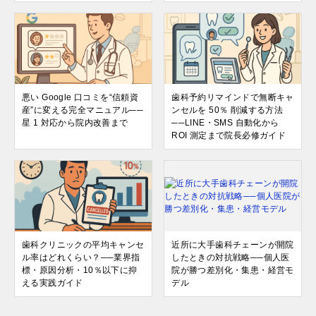
悪い Google 口コミを“信頼資
歯科予約リマインドで無断キャ
産”に変える完全マニュアル──
ンセルを 50％ 削減する方法
星 1 対応から院内改善まで
──LINE・SMS 自動化から
ROI 測定まで院長必修ガイド
歯科クリニックの平均キャンセ
近所に大手歯科チェーンが開院
ル率はどれくらい？──業界指
したときの対抗戦略──個人医
標・原因分析・10％以下に抑
院が勝つ差別化・集患・経営モ
える実践ガイド
デル