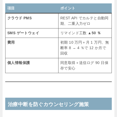
項目
ポイント
クラウド PMS
REST API でカルテと自動同
期、二重入力ゼロ
SMS ゲートウェイ
リマインド工数
▲50 ％
費用
初期 10 万円＋月 1 万円、無
断率 8 → 4 ％で 12 か月で
回収
個人情報保護
同意取得＋送信ログ 90 日保
存で安心
治療中断を防ぐカウンセリング施策