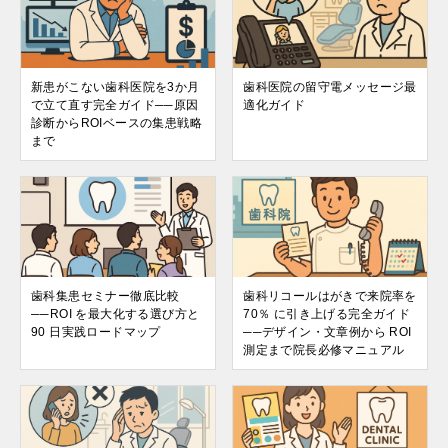
新患がこない歯科医院を3か月
歯科医院の留守電メッセージ最
で立て直す完全ガイド──原因
適化ガイド
診断からROIベースの集患戦略
まで
歯科集患セミナー徹底比較
歯科リコールはがきで来院率を
──ROI を最大化する選び方と
70％ に引き上げる完全ガイド
90 日実践ロードマップ
──デザイン・文章例から ROI
測定まで院長必修マニュアル