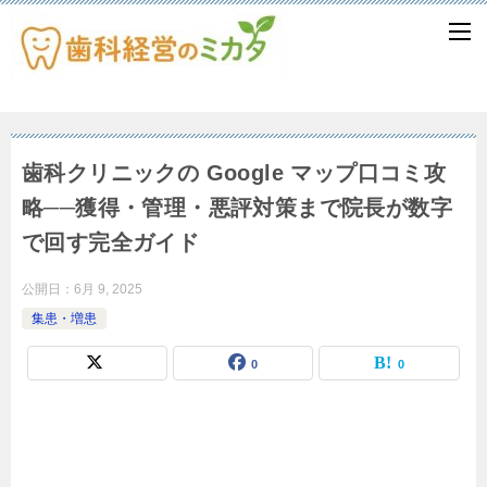
歯科クリニックの Google マップ口コミ攻
略──獲得・管理・悪評対策まで院長が数字
で回す完全ガイド
公開日：
6月 9, 2025
集患・増患
0
0