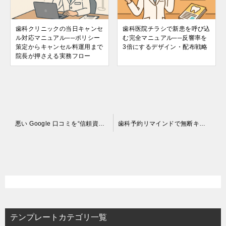
歯科クリニックの当日キャンセ
歯科医院チラシで新患を呼び込
ル対応マニュアル──ポリシー
む完全マニュアル──反響率を
策定からキャンセル料運用まで
3倍にするデザイン・配布戦略
院長が押さえる実務フロー
投
悪い Google 口コミを“信頼資産”に変える完全マニュアル──星 1 対応から院内改善まで
歯科予約リマインドで無断キャンセルを 50％ 削減する方法──LINE・SMS 自動化から ROI 測定まで院長必修ガイド
稿
ナ
ビ
ゲ
ー
テンプレートカテゴリ一覧
シ