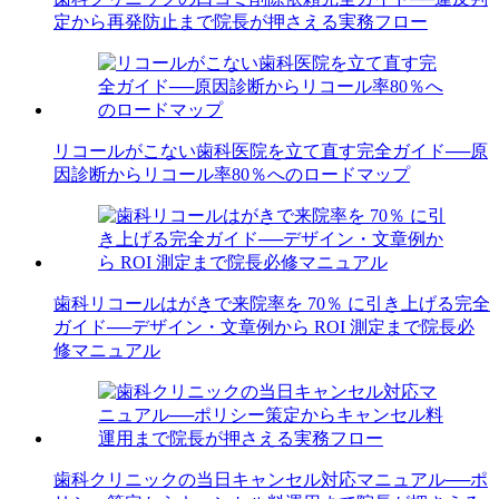
定から再発防止まで院長が押さえる実務フロー
リコールがこない歯科医院を立て直す完全ガイド──原
因診断からリコール率80％へのロードマップ
歯科リコールはがきで来院率を 70％ に引き上げる完全
ガイド──デザイン・文章例から ROI 測定まで院長必
修マニュアル
歯科クリニックの当日キャンセル対応マニュアル──ポ