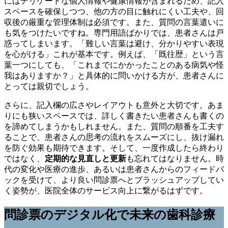
にはデリケートな個人情報や健康情報が含まれるため、記入
スペースを確保しつつ、他の方の目に触れにくい工夫や、回
収後の厳重な管理体制は必須です。また、質問の言葉遣いに
も気をつけたいですね。専門用語ばかりでは、患者さんは戸
惑ってしまいます。「難しい言葉は避け、分かりやすい表現
を心がける」これが基本です。例えば、「既往歴」という言
葉一つにしても、「これまでにかかったことのある病気や怪
我はありますか？」と具体的に問いかける方が、患者さんに
とっては親切でしょう。
さらに、記入欄の広さやレイアウトも意外と大切です。あま
りにも狭いスペースでは、詳しく書きたい患者さんも書くの
を諦めてしまうかもしれません。また、質問の順番を工夫す
ることで、患者さんの思考の流れをスムーズにし、抜け漏れ
を防ぐ効果も期待できます。そして、一度作成したら終わり
ではなく、
定期的な見直しと更新
も忘れてはなりません。時
代の変化や医療の進歩、あるいは患者さんからのフィードバ
ックを受けて、より良い問診票へとブラッシュアップしてい
く姿勢が、医院全体のサービス向上に繋がるはずです。
問診票のデジタル化で未来の歯科診療