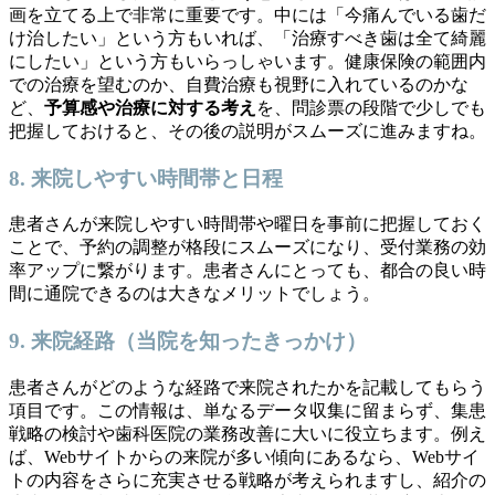
画を立てる上で非常に重要です。中には「今痛んでいる歯だ
け治したい」という方もいれば、「治療すべき歯は全て綺麗
にしたい」という方もいらっしゃいます。健康保険の範囲内
での治療を望むのか、自費治療も視野に入れているのかな
ど、
予算感や治療に対する考え
を、問診票の段階で少しでも
把握しておけると、その後の説明がスムーズに進みますね。
8. 来院しやすい時間帯と日程
患者さんが来院しやすい時間帯や曜日を事前に把握しておく
ことで、予約の調整が格段にスムーズになり、受付業務の効
率アップに繋がります。患者さんにとっても、都合の良い時
間に通院できるのは大きなメリットでしょう。
9. 来院経路（当院を知ったきっかけ）
患者さんがどのような経路で来院されたかを記載してもらう
項目です。この情報は、単なるデータ収集に留まらず、集患
戦略の検討や歯科医院の業務改善に大いに役立ちます。例え
ば、Webサイトからの来院が多い傾向にあるなら、Webサイ
トの内容をさらに充実させる戦略が考えられますし、紹介の