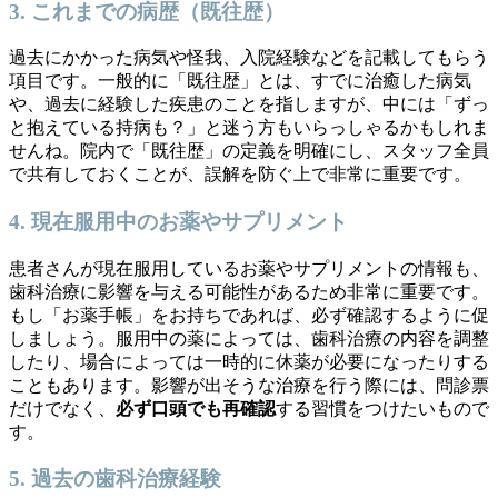
3. これまでの病歴（既往歴）
過去にかかった病気や怪我、入院経験などを記載してもらう
項目です。一般的に「既往歴」とは、すでに治癒した病気
や、過去に経験した疾患のことを指しますが、中には「ずっ
と抱えている持病も？」と迷う方もいらっしゃるかもしれま
せんね。院内で「既往歴」の定義を明確にし、スタッフ全員
で共有しておくことが、誤解を防ぐ上で非常に重要です。
4. 現在服用中のお薬やサプリメント
患者さんが現在服用しているお薬やサプリメントの情報も、
歯科治療に影響を与える可能性があるため非常に重要です。
もし「お薬手帳」をお持ちであれば、必ず確認するように促
しましょう。服用中の薬によっては、歯科治療の内容を調整
したり、場合によっては一時的に休薬が必要になったりする
こともあります。影響が出そうな治療を行う際には、問診票
だけでなく、
必ず口頭でも再確認
する習慣をつけたいもので
す。
5. 過去の歯科治療経験