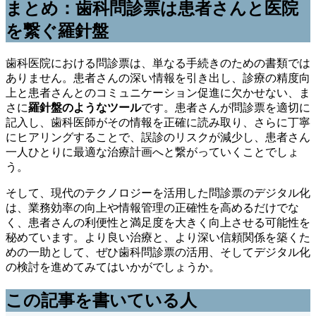
まとめ：歯科問診票は患者さんと医院
を繋ぐ羅針盤
歯科医院における問診票は、単なる手続きのための書類では
ありません。患者さんの深い情報を引き出し、診療の精度向
上と患者さんとのコミュニケーション促進に欠かせない、ま
さに
羅針盤のようなツール
です。患者さんが問診票を適切に
記入し、歯科医師がその情報を正確に読み取り、さらに丁寧
にヒアリングすることで、誤診のリスクが減少し、患者さん
一人ひとりに最適な治療計画へと繋がっていくことでしょ
う。
そして、現代のテクノロジーを活用した問診票のデジタル化
は、業務効率の向上や情報管理の正確性を高めるだけでな
く、患者さんの利便性と満足度を大きく向上させる可能性を
秘めています。より良い治療と、より深い信頼関係を築くた
めの一助として、ぜひ歯科問診票の活用、そしてデジタル化
の検討を進めてみてはいかがでしょうか。
この記事を書いている人