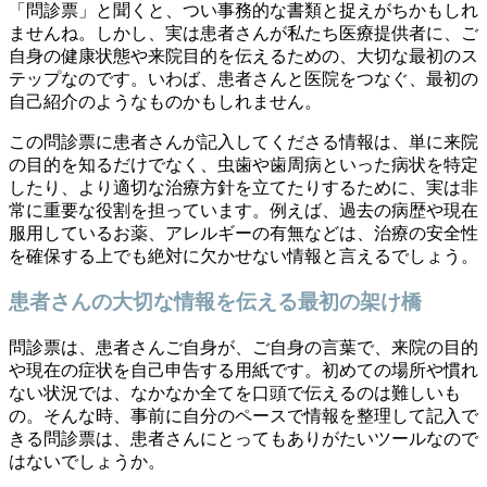
「問診票」と聞くと、つい事務的な書類と捉えがちかもしれ
ませんね。しかし、実は患者さんが私たち医療提供者に、ご
自身の健康状態や来院目的を伝えるための、大切な最初のス
テップなのです。いわば、患者さんと医院をつなぐ、最初の
自己紹介のようなものかもしれません。
この問診票に患者さんが記入してくださる情報は、単に来院
の目的を知るだけでなく、虫歯や歯周病といった病状を特定
したり、より適切な治療方針を立てたりするために、実は非
常に重要な役割を担っています。例えば、過去の病歴や現在
服用しているお薬、アレルギーの有無などは、治療の安全性
を確保する上でも絶対に欠かせない情報と言えるでしょう。
患者さんの大切な情報を伝える最初の架け橋
問診票は、患者さんご自身が、ご自身の言葉で、来院の目的
や現在の症状を自己申告する用紙です。初めての場所や慣れ
ない状況では、なかなか全てを口頭で伝えるのは難しいも
の。そんな時、事前に自分のペースで情報を整理して記入で
きる問診票は、患者さんにとってもありがたいツールなので
はないでしょうか。