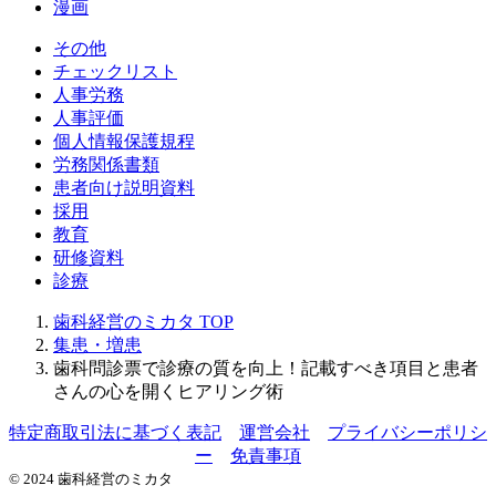
漫画
その他
チェックリスト
人事労務
人事評価
個人情報保護規程
労務関係書類
患者向け説明資料
採用
教育
研修資料
診療
歯科経営のミカタ
TOP
集患・増患
歯科問診票で診療の質を向上！記載すべき項目と患者
さんの心を開くヒアリング術
特定商取引法に基づく表記
運営会社
プライバシーポリシ
ー
免責事項
© 2024 歯科経営のミカタ