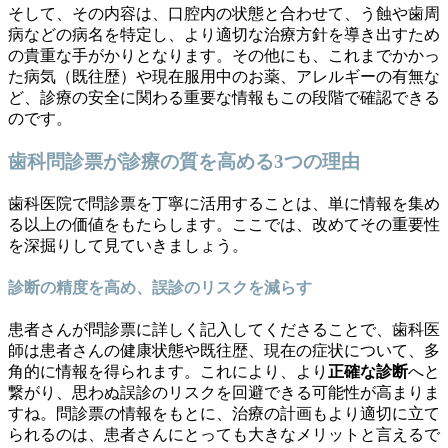
そして、その内容は、口腔内の状態と合わせて、う蝕や歯周
病などの病名を特定し、より適切な治療方針を導き出すため
の貴重な手がかりとなります。その他にも、これまでかかっ
た病気（既往歴）や現在服用中のお薬、アレルギーの有無な
ど、診療の安全に関わる重要な情報もこの段階で確認できる
のです。
歯科問診票が診療の質を高める3つの理由
歯科医院で問診票を丁寧に活用することは、単に情報を集め
る以上の価値をもたらします。ここでは、改めてその重要性
を深掘りして見ていきましょう。
診断の精度を高め、誤診のリスクを減らす
患者さんが問診票に詳しく記入してくださることで、歯科医
師は患者さんの健康状態や既往歴、現在の症状について、多
角的に情報を得られます。これにより、より
正確な診断
へと
繋がり、思わぬ誤診のリスクを回避できる可能性が高まりま
すね。問診票の情報をもとに、治療の計画もより適切に立て
られるのは、患者さんにとっても大きなメリットと言えるで