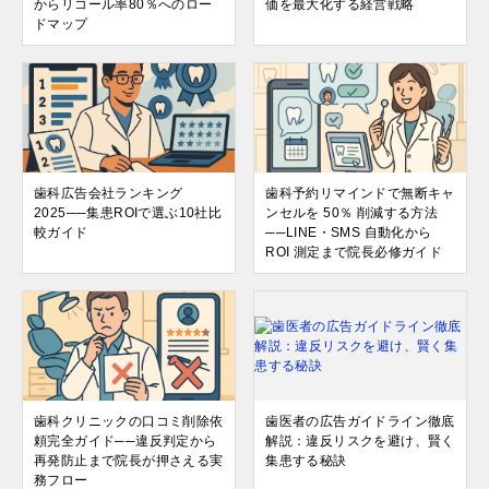
からリコール率80％へのロー
価を最大化する経営戦略
ドマップ
歯科広告会社ランキング
歯科予約リマインドで無断キャ
2025──集患ROIで選ぶ10社比
ンセルを 50％ 削減する方法
較ガイド
──LINE・SMS 自動化から
ROI 測定まで院長必修ガイド
歯科クリニックの口コミ削除依
歯医者の広告ガイドライン徹底
頼完全ガイド──違反判定から
解説：違反リスクを避け、賢く
再発防止まで院長が押さえる実
集患する秘訣
務フロー