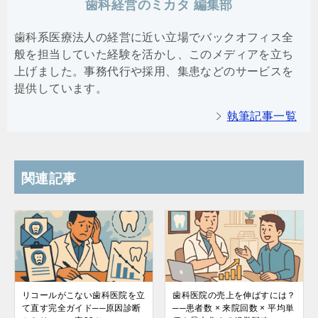
歯科経営のミカタ 編集部
歯科系医療法人の経営に近い立場でバックオフィス全
般を担当していた経験を活かし、このメディアを立ち
上げました。事務代行や採用、集患などのサービスを
提供しています。
執筆記事一覧
関連記事
リコールがこない歯科医院を立
歯科医院の売上を伸ばすには？
て直す完全ガイド──原因診断
──患者数 × 来院回数 × 平均単