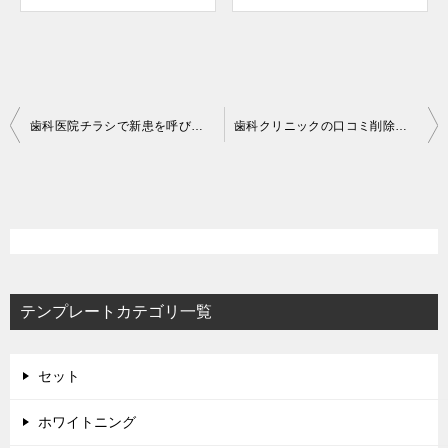
投
歯科医院チラシで新患を呼び込む完全マニュアル──反響率を3倍にするデザイン・配布戦略
歯科クリニックの口コミ削除依頼完全ガイド──違反判定から再発防止まで院長が押さえる実務フロー
稿
ナ
ビ
ゲ
ー
テンプレートカテゴリ一覧
シ
ョ
ン
セット
ホワイトニング