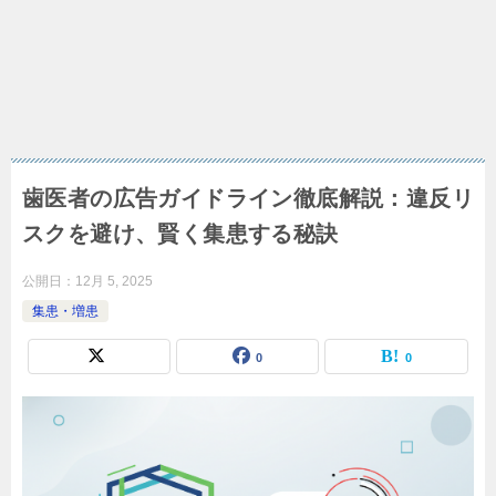
歯医者の広告ガイドライン徹底解説：違反リ
スクを避け、賢く集患する秘訣
公開日：
12月 5, 2025
集患・増患
0
0