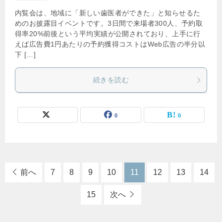
内覧会は、地域に「新しい歯医者ができた」と知らせるた
めのお披露目イベントです。3日間で来場者300人、予約取
得率20%前後という平均実績が公開されており、上手に行
えば広告費1円あたりの予約獲得コストはWeb広告の半分以
下 […]
続きを読む
0
0
前へ
7
8
9
10
11
12
13
14
15
次へ