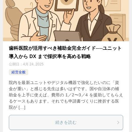
歯科医院が活用すべき補助金完全ガイド──ユニット
導入から DX まで採択率を高める戦略
公開日：
4月 24, 2025
経営全般
院内を最新ユニットやデジタル機器で強化したいのに「資
金が重い」と感じる先生は多いはずです。国や自治体の補
助金を上手に使えば、費用の 1／2〜3／4 を援助してもらえ
るケースもあります。それでも申請書づくりに挫折する医
院が […]
続きを読む