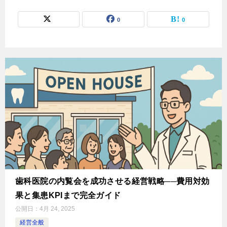
0
0
歯科医院の内覧会を成功させる経営戦略──費用対効
果と集患KPIまで完全ガイド
公開日：
4月 24, 2025
経営全般