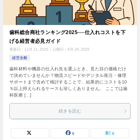
歯科総合商社ランキング2025──仕入れコストを下
げる経営者必見ガイド
更新日：
12月 11, 2025
公開日：
4月 24, 2025
経営全般
歯科材料や機器の仕入れ先を選ぶとき、見た目の価格だけ
で決めていませんか？物流スピードやデジタル発注・修理
サポートまで含めて検討することで、結果的にコストを10
％以上抑えられるケースも珍しくありません。 ここでは歯
科医療 […]
続きを読む
0
0