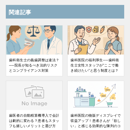
関連記事
歯科衛生士の義歯調整は違法？
歯科医院の福利厚生──歯科衛
──院長が知るべき法的リスク
生士女性スタッフが“ここで働
とコンプライアンス対策
き続けたい”と思う制度とは？
歯医者の自動精算機導入で会計
歯科医院の物販ディスプレイで
は劇的に変わる？患者もスタッ
収益アップ！患者さんが「欲し
フも嬉しいメリットと選び方
い」と感じる効果的な陳列のコ