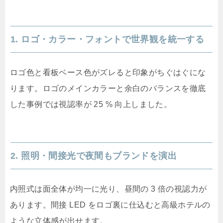
1. ロゴ・カラー・フォントで世界観を統一する
ロゴ色と看板ベース色がズレると印象がちぐはぐにな
ります。ロゴのメインカラーと余白のバランスを徹底
した事例では視認率が 25 % 向上しました。
2. 照明・間接光で夜間もブランドを演出
内照式は面全体が均一に光り、昼間の 3 倍の視認力が
あります。間接 LED をロゴ裏に仕込むと高級ホテルの
ような立体感が出せます。