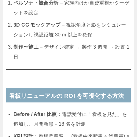
ペルソナ・競合分析
– 家族向けか自費重視かターゲ
ットを設定
3D CG モックアップ
– 視認角度と影をシミュレー
ションし視認距離 30 m 以上を確保
制作〜施工
– デザイン確定 → 製作 3 週間 → 設置 1
日
看板リニューアルの ROI を可視化する方法
Before / After 比較
：電話受付に「看板を見た」を
追加し、月間新患＋18 名を計測
KPI 設計
：看板反響率 ＝ (看板由来新患 ÷ 総新患) ×