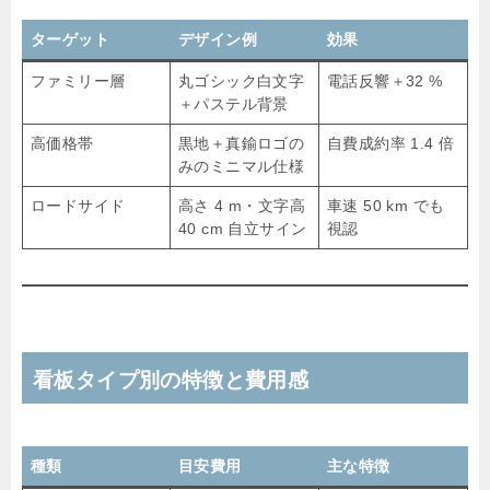
ターゲット
デザイン例
効果
ファミリー層
丸ゴシック白文字
電話反響＋32 %
＋パステル背景
高価格帯
黒地＋真鍮ロゴの
自費成約率 1.4 倍
みのミニマル仕様
ロードサイド
高さ 4 m・文字高
車速 50 km でも
40 cm 自立サイン
視認
看板タイプ別の特徴と費用感
種類
目安費用
主な特徴