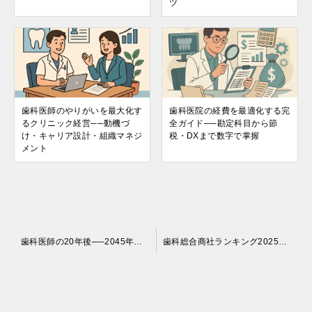
ツ
歯科医師のやりがいを最大化す
歯科医院の経費を最適化する完
るクリニック経営──動機づ
全ガイド──勘定科目から節
け・キャリア設計・組織マネジ
税・DXまで数字で掌握
メント
投
歯科医師の20年後──2045年に勝ち残るクリニック経営戦略
歯科総合商社ランキング2025──仕入れコストを下げる経営者必見ガイド
稿
ナ
ビ