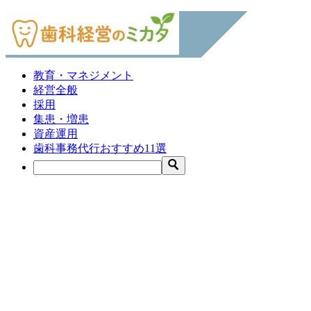
教育・マネジメント
経営全般
採用
集患・増患
資産運用
歯科事務代行おすすめ11選