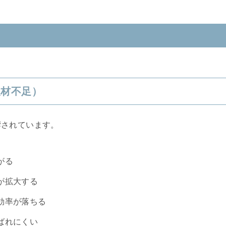
人材不足）
響されています。
がる
が拡大する
効率が落ちる
ばれにくい