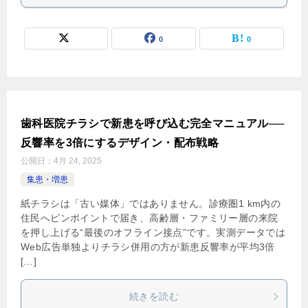
0
0
歯科医院チラシで新患を呼び込む完全マニュアル──
反響率を3倍にするデザイン・配布戦略
公開日：
4月 24, 2025
集患・増患
紙チラシは「古い媒体」ではありません。診療圏1 km内の
住民へピンポイントで届き、高齢層・ファミリー層の来院
を押し上げる“最後のオフライン接点”です。実測データでは
Web広告単独よりチラシ併用の方が新患反響率が平均3倍
[…]
続きを読む