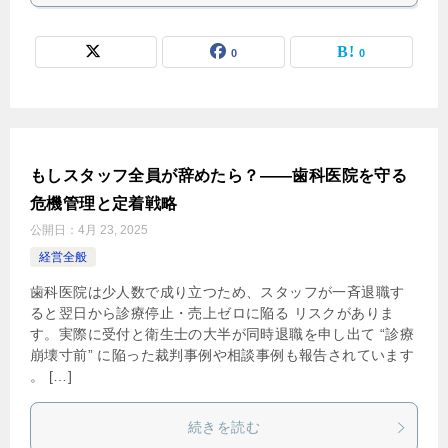
0
0
もしスタッフ全員が辞めたら？――歯科医院を守る
危機管理と定着戦略
公開日：
4月 23, 2025
経営全般
歯科医院は少人数で成り立つため、スタッフが一斉退職す
ると翌日から診療停止・売上ゼロに陥る リスクがありま
す。実際に受付と衛生士の大半が同時退職を申し出て “診療
崩壊寸前” に陥った裁判事例や相談事例も報告されています​
。 […]
続きを読む