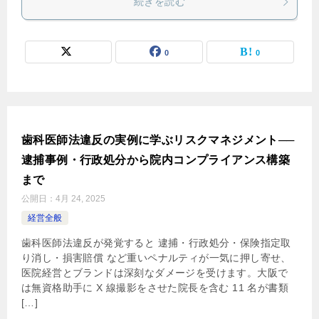
続きを読む
0
0
歯科医師法違反の実例に学ぶリスクマネジメント──
逮捕事例・行政処分から院内コンプライアンス構築
まで
公開日：
4月 24, 2025
経営全般
歯科医師法違反が発覚すると 逮捕・行政処分・保険指定取
り消し・損害賠償 など重いペナルティが一気に押し寄せ、
医院経営とブランドは深刻なダメージを受けます。大阪で
は無資格助手に X 線撮影をさせた院長を含む 11 名が書類
[…]