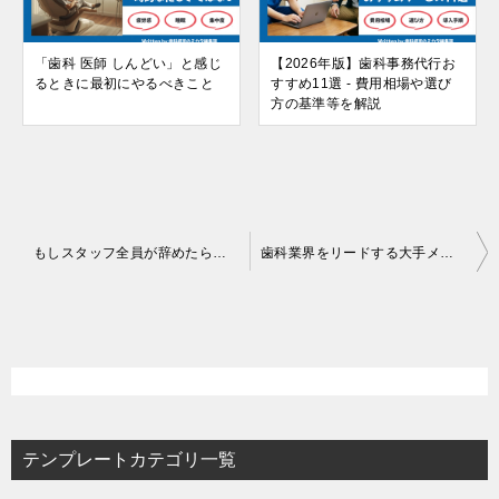
「歯科 医師 しんどい」と感じ
【2026年版】歯科事務代行お
るときに最初にやるべきこと
すすめ11選 - 費用相場や選び
方の基準等を解説
投
もしスタッフ全員が辞めたら？――歯科医院を守る危機管理と定着戦略
歯科業界をリードする大手メーカーまとめ──製品力・サポート体制・導入メリットを経営者視点で比較
稿
ナ
ビ
ゲ
ー
テンプレートカテゴリ一覧
シ
ョ