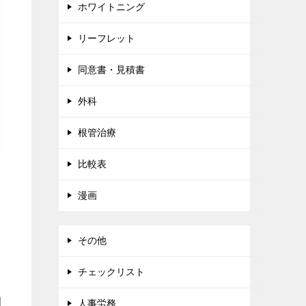
ホワイトニング
リーフレット
同意書・見積書
外科
根管治療
比較表
漫画
る
り
その他
チェックリスト
関
人事労務