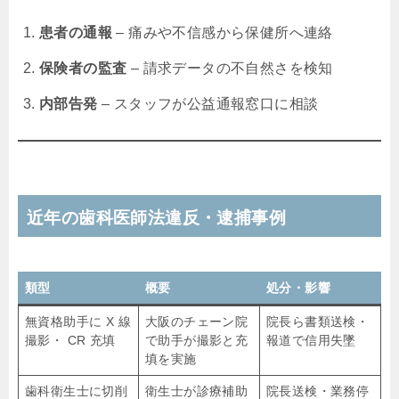
患者の通報
– 痛みや不信感から保健所へ連絡
保険者の監査
– 請求データの不自然さを検知
内部告発
– スタッフが公益通報窓口に相談
近年の歯科医師法違反・逮捕事例
類型
概要
処分・影響
無資格助手に X 線
大阪のチェーン院
院長ら書類送検・
撮影・ CR 充填
で助手が撮影と充
報道で信用失墜
填を実施
歯科衛生士に切削
衛生士が診療補助
院長送検・業務停