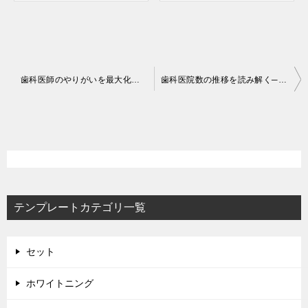
投
歯科医師のやりがいを最大化するクリニック経営──動機づけ・キャリア設計・組織マネジメント
歯科医院数の推移を読み解く──経営判断に活かす最新データと将来予測
稿
ナ
ビ
ゲ
ー
テンプレートカテゴリ一覧
シ
ョ
ン
セット
ホワイトニング