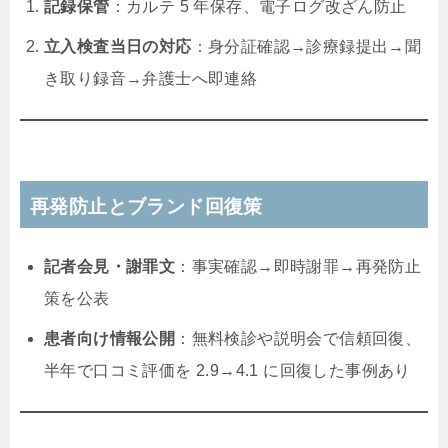
記録保管
：カルテ 5 年保存、電子ログ改ざん防止
立入検査当日の対応
：身分証確認→診療録提出→聞
き取り録音→弁護士へ即連絡
再発防止とブランド回復策
記者会見・謝罪文
：事実確認→即時謝罪→再発防止
策を公表
患者向け情報公開
：無料検診や説明会で信頼回復、
半年で口コミ評価を 2.9→4.1 に回復した事例あり