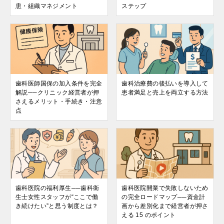
患・組織マネジメント
ステップ
歯科医師国保の加入条件を完全
歯科治療費の後払いを導入して
解説──クリニック経営者が押
患者満足と売上を両立する方法
さえるメリット・手続き・注意
点
歯科医院の福利厚生──歯科衛
歯科医院開業で失敗しないため
生士女性スタッフが“ここで働
の完全ロードマップ──資金計
き続けたい”と思う制度とは？
画から差別化まで経営者が押さ
える 15 のポイント