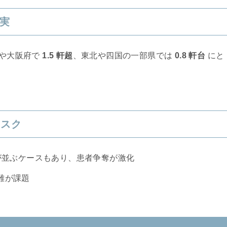
現実
都や大阪府で
1.5 軒超
、東北や四国の一部県では
0.8 軒台
にと
リスク
0 院が並ぶケースもあり、患者争奪が激化
難が課題