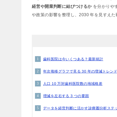
経営や開業判断に結びつけるか
を分かりやす
や政策の影響を整理し、2030 年を見すえ
歯科医院は今いくつある？最新統計
年次推移グラフで見る 30 年の増減トレン
人口 10 万対歯科医院数の地域格差
増減を左右する 3 つの要因
データを経営判断に活かす診療圏分析ステ