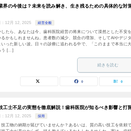
業界の今後は？未来を読み解き、生き残るための具体的な対
日：
12月 12, 2025
経営全般
かしたら、あなたは今、歯科医院経営の将来について漠然とした不安
いるかもしれませんね。患者数の減少、競合の増加、そしてAIやデジ
といった新しい波。日々の診療に追われる中で、「このままで本当に
う […]
続きを読む
0
0
技工士不足の実態を徹底解説！歯科医院が知るべき影響と打
日：
12月 12, 2025
採用
、技工物の納期が延びていませんか？あるいは、質の高い技工を依頼