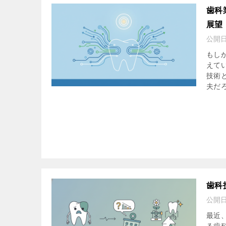
歯科
展望
公開
もし
えて
技術
夫だろ
歯科
公開
最近