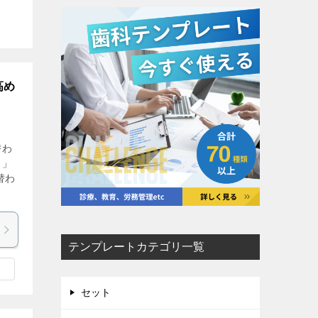
高め
替わ
？」
替わ
テンプレートカテゴリ一覧
セット