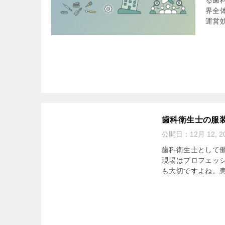
る歯
界全
運営効
歯科衛生士の服
公開日：
12月 12, 2
歯科衛生士として
現場はプロフェッ
も大切ですよね。患