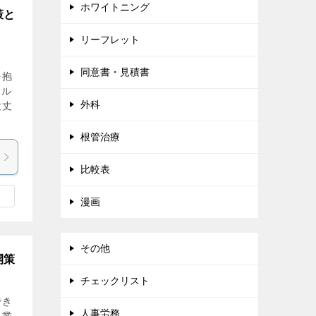
ホワイトニング
策と
リーフレット
同意書・見積書
を抱
タル
外科
大丈
根管治療
比較表
漫画
その他
開策
チェックリスト
でき
人事労務