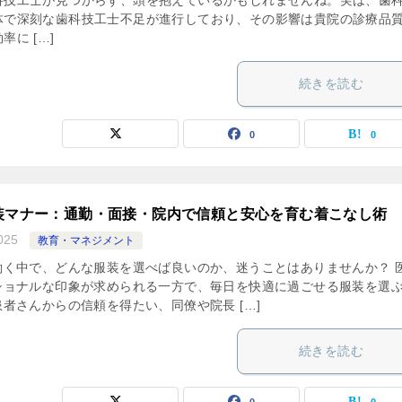
科技工士が見つからず、頭を抱えているかもしれませんね。実は、歯
体で深刻な歯科技工士不足が進行しており、その影響は貴院の診療品
率に […]
続きを読む
0
0
装マナー：通勤・面接・院内で信頼と安心を育む着こなし術
025
教育・マネジメント
働く中で、どんな服装を選べば良いのか、迷うことはありませんか？ 
ショナルな印象が求められる一方で、毎日を快適に過ごせる服装を選
者さんからの信頼を得たい、同僚や院長 […]
続きを読む