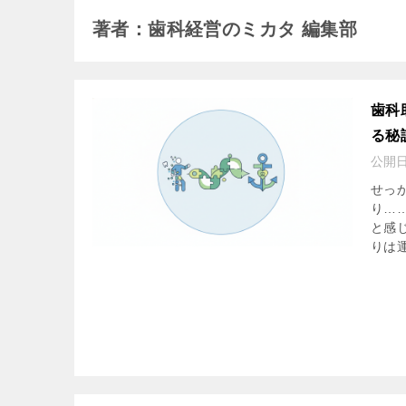
著者：歯科経営のミカタ 編集部
歯科
る秘
公開
せっ
り…
と感
りは運