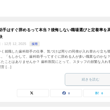
助手はすぐ辞めるって本当？後悔しない職場選びと定着率を
訣
日：
12月 12, 2025
採用
かく就職した歯科助手の仕事、気づけば周りの同僚が入れ替わり立ち
…。「もしかして、歯科助手ってすぐに辞める人が多い職業なのかな
じたことはありませんか？ 歯科医院にとって、スタッフの頻繁な入れ
営 […]
続きを読む
0
0