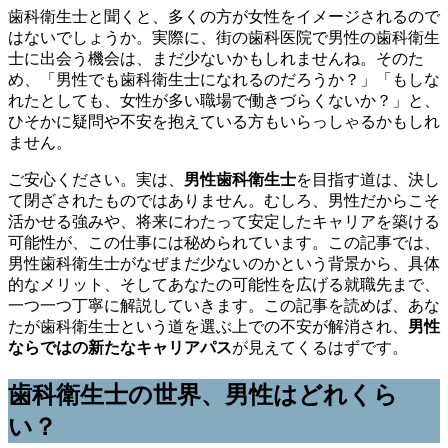
歯科衛生士と聞くと、多くの方が女性をイメージされるので
はないでしょうか。実際に、街の歯科医院で男性の歯科衛生
士に出会う機会は、まだ少ないかもしれませんね。そのた
め、「男性でも歯科衛生士になれるのだろうか？」「もしな
れたとしても、女性が多い職場で働きづらくないか？」と、
ひそかに疑問や不安を抱えている方もいらっしゃるかもしれ
ません。
ご安心ください。実は、
男性歯科衛生士
を目指す道は、決し
て閉ざされたものではありません。むしろ、男性だからこそ
活かせる強みや、将来にわたって安定したキャリアを築ける
可能性が、この仕事には秘められています。この記事では、
男性歯科衛生士がなぜまだ少ないのかという背景から、具体
的なメリット、そしてあなたの可能性を広げる就職先まで、
一つ一つ丁寧に解説していきます。この記事を読めば、あな
たが歯科衛生士という道を選ぶ上での不安が解消され、
男性
ならではの新たなキャリアパス
が見えてくるはずです。
歯科衛生士の世界、男性はどれくら
い？