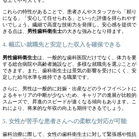
る上で不可欠です。
これらの特性があることで、患者さんやスタッフから「頼り
になる」「安心して任せられる」といった評価を得られやす
いでしょう。繊細で高度な技術力を発揮し、安心感を提供で
きる点は、
男性歯科衛生士
の大きな強みとなり得ます。
4. 幅広い就職先と安定した収入を確保できる
男性歯科衛生士
は、一般的な歯科医院だけでなく、体力を要
する総合病院や高齢者施設など、多様な就職先を選ぶことが
できます。また、歯科衛生士は景気の影響を受けにくく、安
定した給与水準を維持できる職業です。
さらに、男性は一般的に妊娠・出産などのライフイベントに
よるキャリアの中断が少ないため、キャリアの進展が比較的
スムーズで、昇進のスピードが速くなる傾向もあります。こ
れにより、将来的な年収の向上も期待できるでしょう。
5. 女性が苦手な患者さんへの柔軟な対応が可能
歯科治療に際して、女性の歯科衛生士に対して緊張感や抵抗