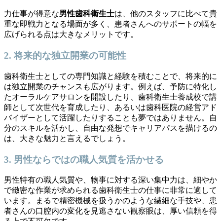
力仕事が得意な
男性歯科衛生士
は、他のスタッフに比べて貴
重な即戦力となる場面が多く、患者さんへのサポートの幅を
広げられる点は大きなメリットです。
2. 将来的な独立開業の可能性
歯科衛生士としての専門知識と経験を積むことで、将来的に
は独立開業のチャンスも広がります。例えば、予防に特化し
たオーラルケアサロンを開設したり、歯科衛生士養成校で講
師として次世代を育成したり、あるいは歯科医院の経営アド
バイザーとして活躍したりすることも夢ではありません。自
分のスキルを活かし、自由な発想でキャリアパスを描けるの
は、大きな魅力と言えるでしょう。
3. 男性ならではの職人気質を活かせる
男性特有の職人気質や、物事に対する深い集中力は、細やか
で緻密な作業が求められる歯科衛生士の仕事に非常に適して
います。まるで精密機械を扱うかのような繊細な手技や、患
者さんの口腔内の変化を見逃さない観察眼は、厚い信頼を得