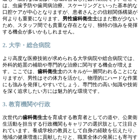
は、虫歯予防や歯周病治療、スケーリングといった基本的な
口腔ケアが中心となりますが、患者さんとの信頼関係構築が
何よりも重要になります。
男性歯科衛生士
はまだ数が少ない
ため、スタッフ間でも貴重な存在となり、独特の強みを発揮
する機会が多いかもしれません。
2. 大学・総合病院
より高度な医療技術が求められる大学病院や総合病院では、
外科的処置の補助や専門的な治療に関与する機会が増えま
す。ここでは、
歯科衛生士
のスキルが一層問われることにな
りますが、男性はその体力を活かし、物理的にハードな作業
にも強みを発揮しやすいでしょう。専門性の高い知識や技術
を深く追求したい方には魅力的な環境です。
3. 教育機関や行政
次世代の
歯科衛生士
を育成する教育者としての道や、公衆衛
生活動を担当する行政機関もキャリアの選択肢として注目さ
れています。養成学校の教員として自身の経験を伝えたり、
地域の健康増進に貢献したりと、職業全体の発展にも寄与す