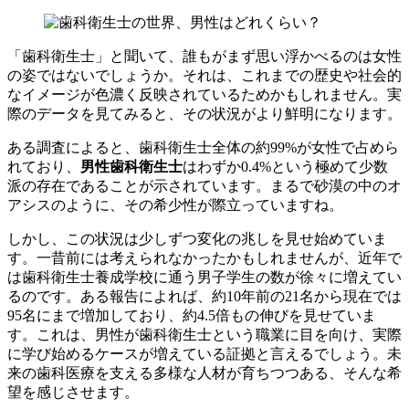
「歯科衛生士」と聞いて、誰もがまず思い浮かべるのは女性
の姿ではないでしょうか。それは、これまでの歴史や社会的
なイメージが色濃く反映されているためかもしれません。実
際のデータを見てみると、その状況がより鮮明になります。
ある調査によると、歯科衛生士全体の約99%が女性で占めら
れており、
男性歯科衛生士
はわずか0.4%という極めて少数
派の存在であることが示されています。まるで砂漠の中のオ
アシスのように、その希少性が際立っていますね。
しかし、この状況は少しずつ変化の兆しを見せ始めていま
す。一昔前には考えられなかったかもしれませんが、近年で
は歯科衛生士養成学校に通う男子学生の数が徐々に増えてい
るのです。ある報告によれば、約10年前の21名から現在では
95名にまで増加しており、約4.5倍もの伸びを見せていま
す。これは、男性が歯科衛生士という職業に目を向け、実際
に学び始めるケースが増えている証拠と言えるでしょう。未
来の歯科医療を支える多様な人材が育ちつつある、そんな希
望を感じさせます。