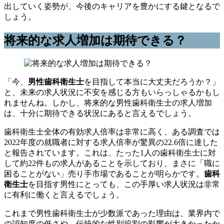
出していく姿勢が、今後のキャリアを豊かにする鍵となるで
しょう。
将来的な求人増加は期待できる？
「今、
男性歯科衛生士
を目指して本当に大丈夫だろうか？」
と、未来の求人状況に不安を感じる方もいらっしゃるかもし
れませんね。しかし、将来的な男性歯科衛生士の求人増加
は、十分に期待できる状況にあると言えるでしょう。
歯科衛生士全体の有効求人倍率は非常に高く、ある調査では
2022年度の就職者に対する求人倍率が驚異の22.6倍に達した
と報告されています。これは、たった1人の歯科衛生士に対
して約22件もの求人があることを示しており、まさに「職に
困ることがない」売り手市場であることが明らかです。
歯科
衛生士
を目指す男性にとっても、この手厚い求人状況は非常
に有利に働くと言えるでしょう。
これまで男性歯科衛生士が少数派であった理由は、業界内で
の認知度の低さや、伝統的な性別役割の影響が大きかったか