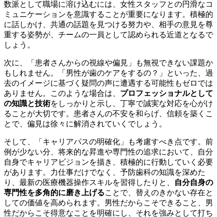
数派として職場に溶け込むには、女性スタッフとの円滑なコ
ミュニケーションを意識することが重要になります。積極的
に話しかけ、共通の話題を見つける努力や、相手の意見を尊
重する姿勢が、チームの一員として認められる近道となるで
しょう。
次に、「患者さんからの視線や偏見」も無視できない課題か
もしれません。「男性が歯のケアをするの？」といった、過
去のイメージに基づく疑問の声に遭遇する可能性もゼロでは
ありません。このような場合は、
プロフェッショナルとして
の知識と技術
をしっかりと示し、丁寧で誠実な対応を心がけ
ることが大切です。患者さんの不安を和らげ、信頼を築くこ
とで、偏見は徐々に解消されていくでしょう。
そして、「キャリアパスの明確化」も考慮すべき点です。前
例が少ない分、将来的な昇進や専門性の追求において、自分
自身でキャリアビジョンを描き、積極的に行動していく必要
があります。力仕事だけでなく、予防歯科の知識を深めた
り、最新の医療機器操作スキルを習得したりと、
自分自身の
専門性を多角的に磨き上げる
ことで、替えのきかない存在と
しての価値を高められます。男性だからこそできること、男
性だからこそ得意なことを明確にし、それを強みとして打ち