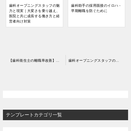
歯科オープニングスタッフの魅
歯科助手の採用面接のイロハ -
力と現実｜大変さを乗り越え、
早期離職を防ぐために
医院と共に成長する働き方と経
営者向け対策
投
【歯科衛生士の離職率改善】スタッフが長く活躍する職場づくりの秘訣
歯科オープニングスタッフの魅力と現実｜大変さを乗り越え、医院と共に成長する働き方と経営者向け対策
稿
ナ
ビ
ゲ
ー
テンプレートカテゴリ一覧
シ
ョ