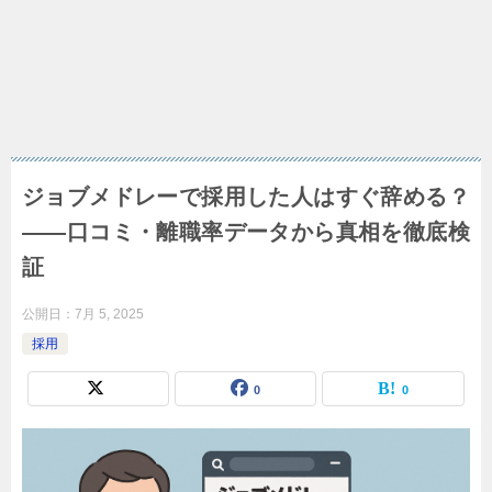
ジョブメドレーで採用した人はすぐ辞める？
――口コミ・離職率データから真相を徹底検
証
公開日：
7月 5, 2025
採用
0
0