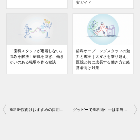
実ガイド
「歯科スタッフが定着しない」
歯科オープニングスタッフの魅
悩みを解決！離職を防ぎ、働き
力と現実｜大変さを乗り越え、
がいのある職場を作る秘訣
医院と共に成長する働き方と経
営者向け対策
投
歯科医院向けおすすめの採用代行11選 – 費用・選び方・成功事例まとめ
グッピーで歯科衛生士は本当に採用できるのか？──料金・応募数・成功率を院長目線で徹底検証
稿
ナ
ビ