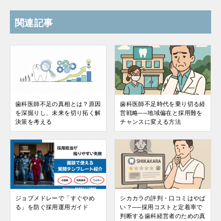
関連記事
歯科医師不足の真相とは？原因
歯科医師不足時代を乗り切る経
を深掘りし、未来を切り拓く解
営戦略──地域偏在と採用難を
決策を考える
チャンスに変える方法
ジョブメドレーで「すぐやめ
シカカラの評判・口コミはやば
る」を防ぐ採用運用ガイド
い？──採用コストと定着率で
判断する歯科経営者のための真