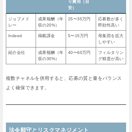
り費用（目
安）
ジョブメド
成果報酬（年
25〜35万円
応募数が多く
レー
収の20%）
即効性高い
Indeed
掲載課金
5〜15万円
母集団を拡大
しやすい
紹介会社
成果報酬（年
40〜60万円
フィルタリン
収の30%）
グ精度が高い
複数チャネルを併用すると、応募の質と量をバランス
よく確保できます。
法令順守とリスクマネジメント