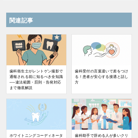
関連記事
歯科衛生士がレントゲン撮影で
歯科受付の言葉遣いで差をつけ
通報される前に知るべき全知識
る！患者が安心する接遇と話し
──違法範囲・罰則・告発対応
方
まで徹底解説
ホワイトニングコーディネータ
歯科助手で辞める人が多いクリ