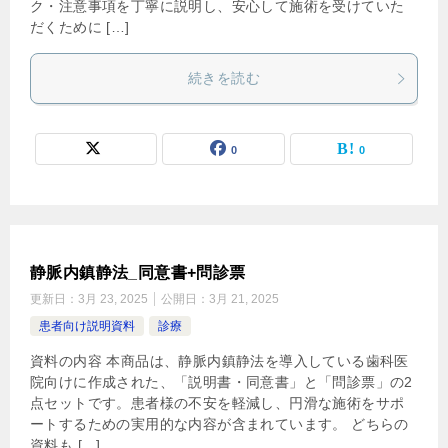
ク・注意事項を丁寧に説明し、安心して施術を受けていた
だくために […]
続きを読む
0
0
静脈内鎮静法_同意書+問診票
更新日：
3月 23, 2025
公開日：
3月 21, 2025
患者向け説明資料
診療
資料の内容 本商品は、静脈内鎮静法を導入している歯科医
院向けに作成された、「説明書・同意書」と「問診票」の2
点セットです。患者様の不安を軽減し、円滑な施術をサポ
ートするための実用的な内容が含まれています。 どちらの
資料も […]