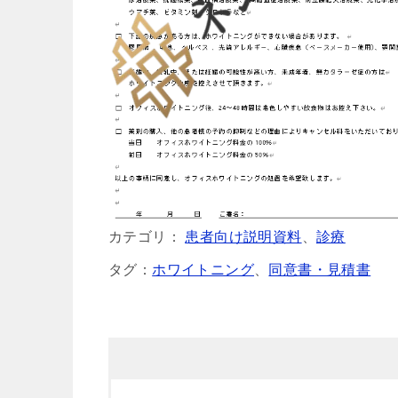
カテゴリ：
患者向け説明資料
、
診療
タグ：
ホワイトニング
、
同意書・見積書