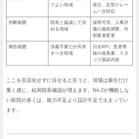
てよい領域
発注、定型クレー
ム一次対応
判断範囲
院長と協議して決
採用可否、人事評
める領域
価の最終調整、外
部業者変更
報告範囲
決裁不要だが共有
日次KPI、患者導
すべき領域
線の改善案、スタ
ッフ面談内容
ここを言語化せずに任せると言うと、現場は責任だけ
重く感じ、結局院長確認が増えます。No.2が機能しな
い医院の多くは、能力不足より設計不足で止まってい
ます。