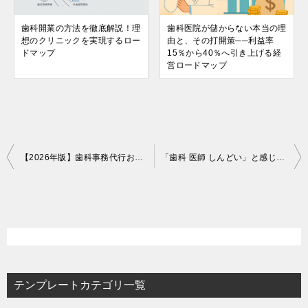
歯科開業の方法を徹底解説！理
歯科医院が儲からない本当の理
想のクリニックを実現するロー
由と、その打開策──利益率
ドマップ
15％から40％へ引き上げる経
営ロードマップ
投
【2026年版】歯科事務代行おすすめ11選 – 費用相場や選び方の基準等を解説
「歯科 医師 しんどい」と感じるときに最初にやるべきこと
稿
ナ
ビ
ゲ
ー
テンプレートカテゴリ一覧
シ