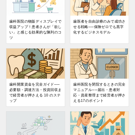
歯科医院の物販ディスプレイで
歯医者を自由診療のみで成功さ
収益アップ！患者さんが「欲し
せる戦略──保険ゼロでも黒字
い」と感じる効果的な陳列のコ
化するビジネスモデル
ツ
歯科開業資金を完全ガイド──
歯科医院を閉院するときの完全
必要額・調達方法・投資回収ま
マニュアル──届出・患者対
で経営者が押さえる 10 のステ
応・資産整理まで経営者が押さ
ップ
える17のポイント