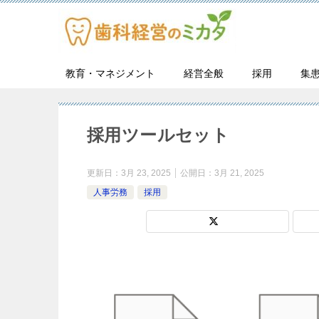
教育・マネジメント
経営全般
採用
集
採用ツールセット
更新日：
3月 23, 2025
公開日：
3月 21, 2025
人事労務
採用