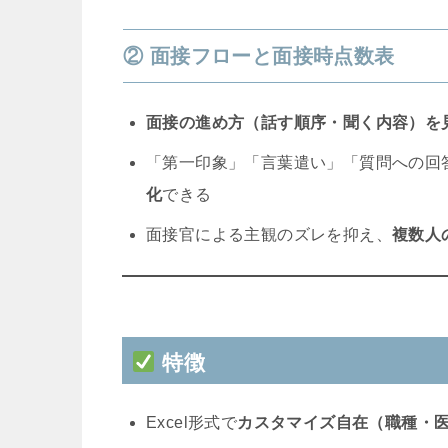
② 面接フローと面接時点数表
面接の進め方（話す順序・聞く内容）を
「第一印象」「言葉遣い」「質問への回
化
できる
面接官による主観のズレを抑え、
複数人
特徴
Excel形式で
カスタマイズ自在（職種・