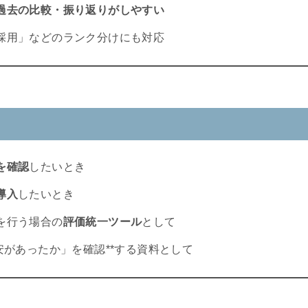
過去の比較・振り返りがしやすい
採用」などのランク分けにも対応
を確認
したいとき
導入
したいとき
を行う場合の
評価統一ツール
として
安があったか」を確認**する資料として