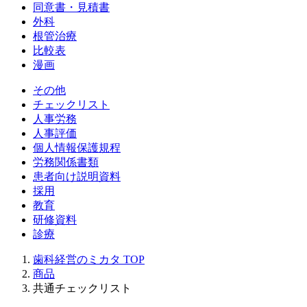
同意書・見積書
外科
根管治療
比較表
漫画
その他
チェックリスト
人事労務
人事評価
個人情報保護規程
労務関係書類
患者向け説明資料
採用
教育
研修資料
診療
歯科経営のミカタ
TOP
商品
共通チェックリスト