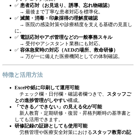
✅
患者応対（お見送り、誘導、忘れ物確認）
→ 最後まで丁寧な患者対応を標準化。
✅
滅菌・消毒・印象採得の理解度確認
→ 医院の感染対策や診療精度を支える基礎の見直し
に。
✅
電話応対やアポ管理などの一般事務スキル
→ 受付やアシスタント業務にも対応。
✅
容体急変時の対応（AEDの場所、救命研修）
→ 万が一に備えた医療機関としての体制確認。
特徴と活用方法
Excelや紙に印刷して運用可能
チェック欄・日付欄・確認者欄つきで、
スタッフご
との進捗管理がしやすい
構成。
「できる／できない」の見える化が可能
新人教育・定期研修・復習・昇格判断時の基準書と
しても活用できます。
研修記録の証跡としても使用可能
労務管理や医療安全対策における
スタッフ教育の記