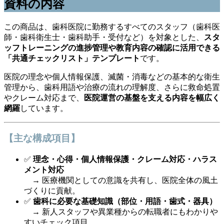
資料の内容
この商品は、歯科医院に勤務するすべてのスタッフ（歯科医
師・歯科衛生士・歯科助手・受付など）を対象とした、
スタ
ッフトレーニングの進捗管理や教育内容の確認に活用できる
「共通チェックリスト」テンプレート
です。
医院の理念や個人情報保護、滅菌・消毒などの基本的な衛生
管理から、歯科用語や治療の流れの理解度、さらに救命処置
やクレーム対応まで、
医院運営の基盤を支える内容を幅広く
網羅
しています。
【主な構成項目】
✅
理念・心得・個人情報保護・クレーム対応・ハラス
メント対応
→ 医療機関としての意識を共有し、医院全体の風土
づくりに貢献。
✅
歯科に必要な基礎知識（部位・用語・歯式・器具）
→ 新人スタッフや異業種からの転職者にもわかりや
すいチェック項目。