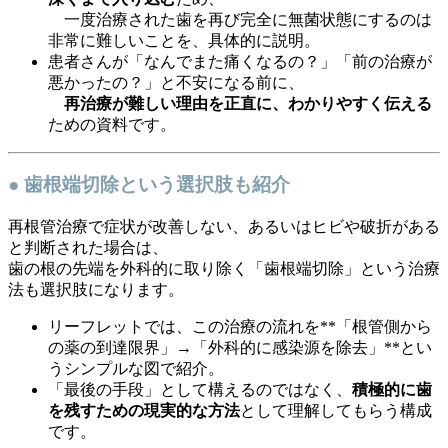
一度治療された歯を再び完全に無菌状態にするのは
非常に難しいことを、具体的に説明。
患者さんが「なんでまた痛くなるの？」「前の治療が
悪かったの？」と不安になる前に、
再治療が難しい理由を正直に、わかりやすく伝える
ための資料です。
● 歯根端切除という選択肢も紹介
再根管治療で症状が改善しない、あるいはヒビや破折がある
と判断された場合は、
歯の根の先端を外科的に取り除く「歯根端切除」という治療
法も選択肢になります。
リーフレットでは、この治療の流れを**「根管側から
の薬の到達限界」→「外科的に感染源を除去」**とい
うシンプルな図で紹介。
「最後の手段」として構えるのではなく、
積極的に歯
を残すための現実的な方法
として理解してもらう構成
です。