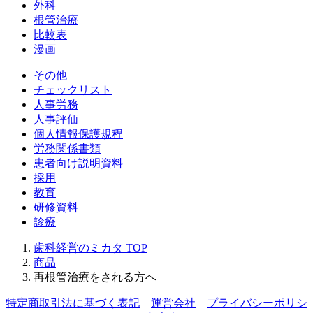
外科
根管治療
比較表
漫画
その他
チェックリスト
人事労務
人事評価
個人情報保護規程
労務関係書類
患者向け説明資料
採用
教育
研修資料
診療
歯科経営のミカタ
TOP
商品
再根管治療をされる方へ
特定商取引法に基づく表記
運営会社
プライバシーポリシ