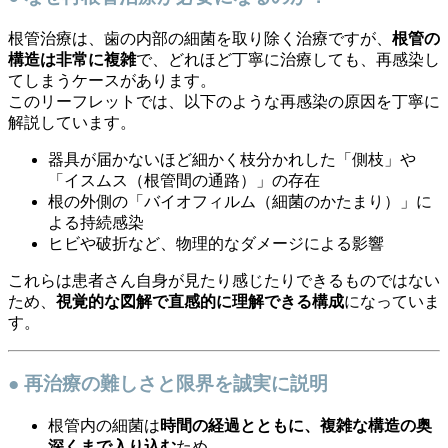
根管治療は、歯の内部の細菌を取り除く治療ですが、
根管の
構造は非常に複雑
で、どれほど丁寧に治療しても、再感染し
てしまうケースがあります。
このリーフレットでは、以下のような再感染の原因を丁寧に
解説しています。
器具が届かないほど細かく枝分かれした「側枝」や
「イスムス（根管間の通路）」の存在
根の外側の「バイオフィルム（細菌のかたまり）」に
よる持続感染
ヒビや破折など、物理的なダメージによる影響
これらは患者さん自身が見たり感じたりできるものではない
ため、
視覚的な図解で直感的に理解できる構成
になっていま
す。
● 再治療の難しさと限界を誠実に説明
根管内の細菌は
時間の経過とともに、複雑な構造の奥
深くまで入り込む
ため、