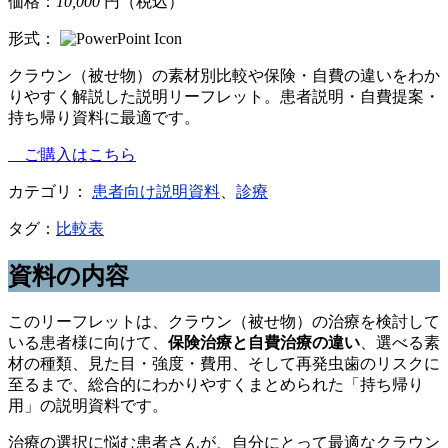
価格：
10,000
円（税込）
形式：
クラウン（被せ物）の素材別比較や保険・自費の違いをわか
りやすく解説した説明リーフレット。患者説明・自費提案・
持ち帰り資料に最適です。
ご購入はこちら
カテゴリ：
患者向け説明資料
、
診療
タグ：
比較表
資料の内容
このリーフレットは、クラウン（被せ物）の治療を検討して
いる患者様に向けて、
保険治療と自費治療の違い
、選べる素
材の種類、見た目・強度・費用、そして再発虫歯のリスクに
至るまで、総合的にわかりやすくまとめられた「持ち帰り
用」の説明資料です。
治療の選択に悩む患者さんが、自分にとって最適なクラウン