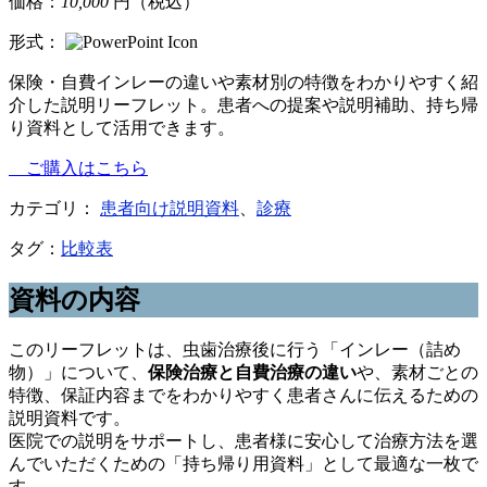
価格：
10,000
円（税込）
形式：
保険・自費インレーの違いや素材別の特徴をわかりやすく紹
介した説明リーフレット。患者への提案や説明補助、持ち帰
り資料として活用できます。
ご購入はこちら
カテゴリ：
患者向け説明資料
、
診療
タグ：
比較表
資料の内容
このリーフレットは、虫歯治療後に行う「インレー（詰め
物）」について、
保険治療と自費治療の違い
や、素材ごとの
特徴、保証内容までをわかりやすく患者さんに伝えるための
説明資料です。
医院での説明をサポートし、患者様に安心して治療方法を選
んでいただくための「持ち帰り用資料」として最適な一枚で
す。