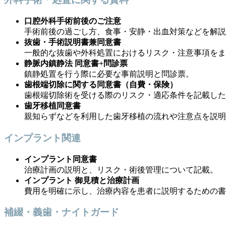
口腔外科手術前後のご注意
手術前後の過ごし方、食事・安静・出血対策などを解説
抜歯・手術説明書兼同意書
一般的な抜歯や外科処置におけるリスク・注意事項をま
静脈内鎮静法 同意書+問診票
鎮静処置を行う際に必要な事前説明と問診票。
歯根端切除に関する同意書（自費・保険）
歯根端切除術を受ける際のリスク・適応条件を記載した
歯牙移植同意書
親知らずなどを利用した歯牙移植の流れや注意点を説明
インプラント関連
インプラント同意書
治療計画の説明と、リスク・術後管理について記載。
インプラント 御見積と治療計画
費用を明確に示し、治療内容を患者に説明するための書
補綴・義歯・ナイトガード