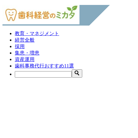
教育・マネジメント
経営全般
採用
集患・増患
資産運用
歯科事務代行おすすめ11選