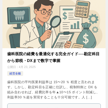
歯科医院の経費を最適化する完全ガイド──勘定科目
から節税・DXまで数字で掌握
公開日：
4月 23, 2025
経営全般
歯科医院の平均医業利益率は 15〜20 ％ 程度と言われま
す。しかし、勘定科目を正確に仕訳し、税制特例と DX を
組み合わせれば、経費比率を年▲10〜15 ポイント削減し、
利益率30 ％超を実現することも十分可能です。人 […]