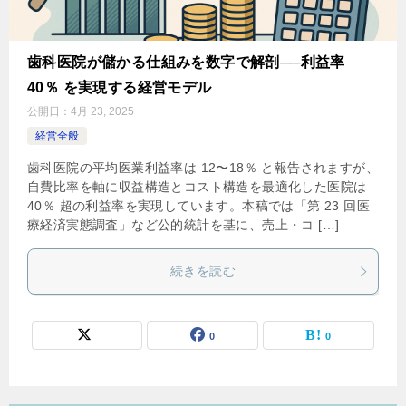
歯科医院が儲かる仕組みを数字で解剖──利益率
40％ を実現する経営モデル
公開日：
4月 23, 2025
経営全般
歯科医院の平均医業利益率は 12〜18％ と報告されますが、
自費比率を軸に収益構造とコスト構造を最適化した医院は
40％ 超の利益率を実現しています​。本稿では「第 23 回医
療経済実態調査」など公的統計を基に、売上・コ […]
続きを読む
0
0