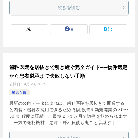
続きを読む
0
0
歯科医院を居抜きで引き継ぐ完全ガイド──物件選定
から患者継承まで失敗しない手順
公開日：
4月 23, 2025
経営全般
最新の公的データによれば、歯科医院を居抜きで開業する
と内装・機器を流用できるため 初期投資を新規開業の 30〜
50 ％ 程度に圧縮し、最短 2〜3 か月で診療を始められます​
。一方で老朽機材・悪評・隠れ負債も丸ごと承継す […]