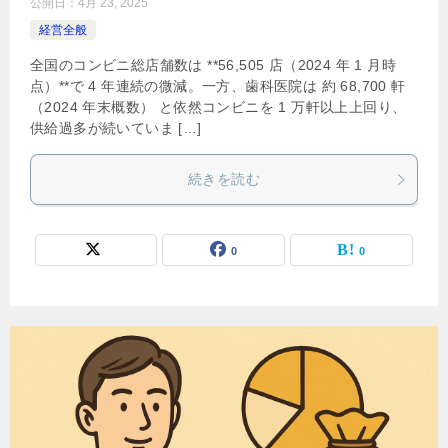
公開日：
4月 23, 2025
経営全般
全国のコンビニ総店舗数は **56,505 店（2024 年 1 月時
点）**で 4 年連続の微減。一方、歯科医院は 約 68,700 軒
（2024 年末概数） と依然コンビニを 1 万軒以上上回り、
供給過多が続いていま […]
続きを読む
0
0