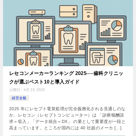
レセコンメーカーランキング 2025──歯科クリニッ
クが選ぶベスト10と導入ガイド
公開日：
4月 23, 2025
経営全般
2025 年にレセプト電算処理が完全義務化される見通しのな
か、レセコン（レセプトコンピューター）は 「診療報酬請
求＝収入」「データ統合＝DX」 の要として重要度が一段と
高まっています。ところが国内には 40 社超のメーカ […]