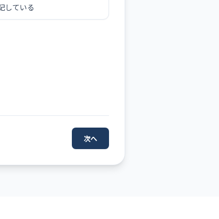
記している
次へ