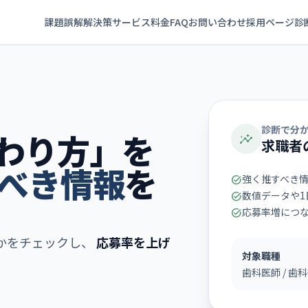
課題
誤解
解決策
サービス
料金
FAQ
お問い合わせ
採用ページ診
診断で分
わり方」を
insights
求職者
べき情報
を
強く推すべき情
task_alt
数値データや1
task_alt
応募率増につ
task_alt
かをチェックし、
応募率を上げ
対象職種
歯科医師 / 歯科