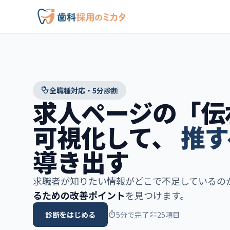
stethoscope
全職種対応・5分診断
求人ページの「伝
可視化して、
推す
導き出す
求職者が知りたい情報がどこで不足しているの
るための改善ポイント
を見つけます。
診断をはじめる
timer
5分で完了
checklist
25項目