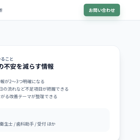
お問い合わせ
断
かること
の不安を減らす情報
報が2〜3つ明確になる
日の流れなど不足項目が把握できる
ながる改善テーマが整理できる
衛生士 / 歯科助手 / 受付 ほか