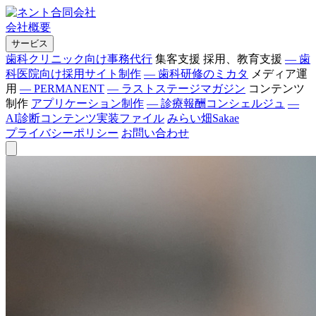
会社概要
サービス
歯科クリニック向け事務代行
集客支援
採用、教育支援
― 歯
科医院向け採用サイト制作
― 歯科研修のミカタ
メディア運
用
― PERMANENT
― ラストステージマガジン
コンテンツ
制作
アプリケーション制作
― 診療報酬コンシェルジュ
―
AI診断コンテンツ実装ファイル
みらい畑Sakae
プライバシーポリシー
お問い合わせ