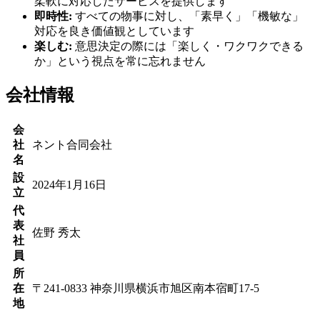
柔軟に対応したサービスを提供します
即時性:
すべての物事に対し、「素早く」「機敏な」
対応を良き価値観としています
楽しむ:
意思決定の際には「楽しく・ワクワクできる
か」という視点を常に忘れません
会社情報
会
社
ネント合同会社
名
設
2024年1月16日
立
代
表
佐野 秀太
社
員
所
在
〒241-0833 神奈川県横浜市旭区南本宿町17-5
地